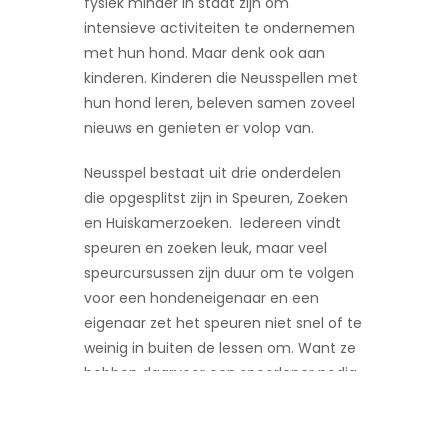
fysiek minder in staat zijn om
intensieve activiteiten te ondernemen
met hun hond. Maar denk ook aan
kinderen. Kinderen die Neusspellen met
hun hond leren, beleven samen zoveel
nieuws en genieten er volop van.
Neusspel bestaat uit drie onderdelen
die opgesplitst zijn in Speuren, Zoeken
en Huiskamerzoeken. Iedereen vindt
speuren en zoeken leuk, maar veel
speurcursussen zijn duur om te volgen
voor een hondeneigenaar en een
eigenaar zet het speuren niet snel of te
weinig in buiten de lessen om. Want ze
hebben daarvoor een spoorloper nodig
en er gaat veel tijd in zitten. De
onderdelen van Neusspel zijn zo
opgezet dat een eigenaar thuis en in