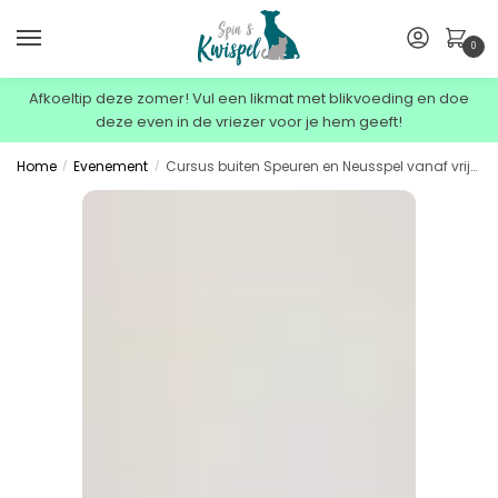
0
Afkoeltip deze zomer! Vul een likmat met blikvoeding en doe
deze even in de vriezer voor je hem geeft!
Home
Evenement
Cursus buiten Speuren en Neusspel vanaf vrijdag 31 juli 18:00 bij Kayleigh
/
/