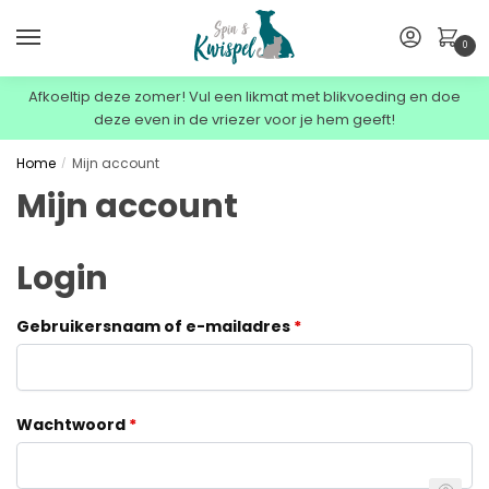
0
Afkoeltip deze zomer! Vul een likmat met blikvoeding en doe
deze even in de vriezer voor je hem geeft!
Home
Mijn account
/
Mijn account
Login
Gebruikersnaam of e-mailadres
*
Wachtwoord
*