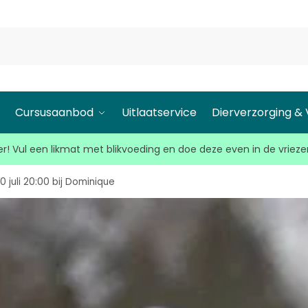
l
Cursusaanbod
Uitlaatservice
Dierverzorging &
r! Vul een likmat met blikvoeding en doe deze even in de vrieze
juli 20:00 bij Dominique