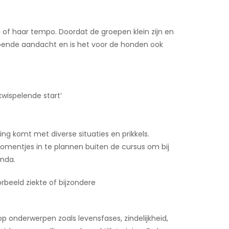
n of haar tempo. Doordat de groepen klein zijn en
ldoende aandacht en is het voor de honden ook
wispelende start’
king komt met diverse situaties en prikkels.
mentjes in te plannen buiten de cursus om bij
enda.
rbeeld ziekte of bijzondere
 op onderwerpen zoals levensfases, zindelijkheid,