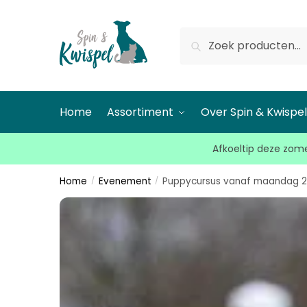
Zoeken
Home
Assortiment
Over Spin & Kwispe
Afkoeltip deze zome
Home
Evenement
Puppycursus vanaf maandag 20 
/
/