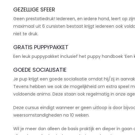
GEZELLIGE SFEER
Geen prestatiedruk! Iedereen, en iedere hond, leert op zij
maximaal uit 6 cursisten bestaat krijgt iedereen ook vo
niet te druk.
GRATIS PUPPYPAKKET
Een leuk puppypakket inclusief het puppy handboek ‘Een k
GOEDE SOCIALISATIE
Je pup krijgt een goede socialisatie omdat hij/zij in aanra
Tevens hebben we ook de mogelijkheid om extra speel mo
voldoende animo. Deze staan ook regelmatig in onze ag
Deze cursus eindigt wanneer er geen uitloop is door bijvoo
weersomstandigheden na 10 weken.
Wil je meer dan alleen de basis praktijk en dieper in gaan