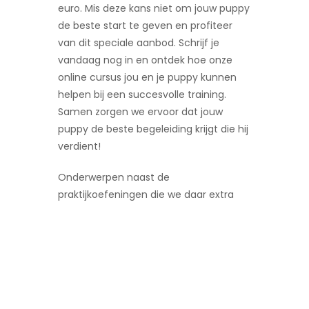
euro. Mis deze kans niet om jouw puppy
de beste start te geven en profiteer
van dit speciale aanbod. Schrijf je
vandaag nog in en ontdek hoe onze
online cursus jou en je puppy kunnen
helpen bij een succesvolle training.
Samen zorgen we ervoor dat jouw
puppy de beste begeleiding krijgt die hij
verdient!
Onderwerpen naast de
praktijkoefeningen die we daar extra
behandelen zijn:
– Zindelijkheid
– Benchtraining
– Levensfases
– Leren alleen zijn
– Dierenarts oefeningen en tips