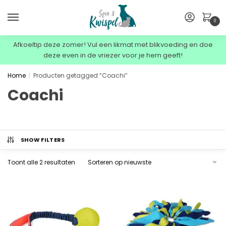
0
Afkoeltip deze zomer! Vul een likmat met blikvoeding en doe
deze even in de vriezer voor je hem geeft!
Home
Producten getagged “Coachi”
/
Coachi
SHOW FILTERS
Toont alle 2 resultaten