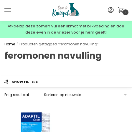
0
Afkoeltip deze zomer! Vul een likmat met blikvoeding en doe
deze even in de vriezer voor je hem geeft!
Home
Producten getagged “feromonen navulling”
/
feromonen navulling
SHOW FILTERS
Enig resultaat