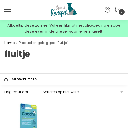
0
Afkoeltip deze zomer! Vul een likmat met blikvoeding en doe
deze even in de vriezer voor je hem geeft!
Home
Producten getagged “fluitje”
/
fluitje
SHOW FILTERS
Enig resultaat