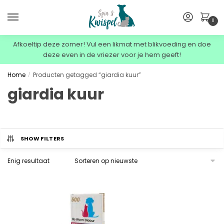
0
Afkoeltip deze zomer! Vul een likmat met blikvoeding en doe
deze even in de vriezer voor je hem geeft!
Home
Producten getagged “giardia kuur”
/
giardia kuur
SHOW FILTERS
Enig resultaat