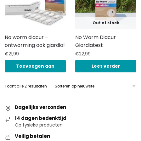
Out of stock
No worm diacur –
No Worm Diacur
ontworming ook giardia!
Giardiatest
€
21,99
€
22,99
Toevoegen aan
Lees verder
winkelwagen
Toont alle 2 resultaten
Dagelijks verzonden
14 dagen bedenktijd
Op fysieke producten
Veilig betalen