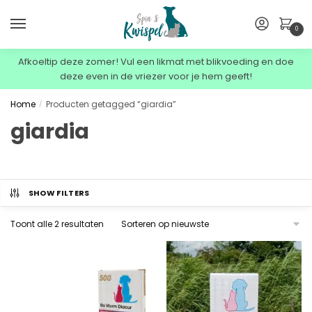
0
Afkoeltip deze zomer! Vul een likmat met blikvoeding en doe
deze even in de vriezer voor je hem geeft!
Home
Producten getagged “giardia”
/
giardia
SHOW FILTERS
Toont alle 2 resultaten