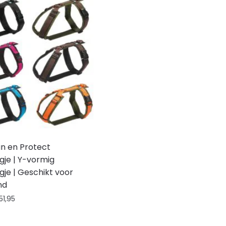
n en Protect
gje | Y-vormig
gje | Geschikt voor
nd
51,95