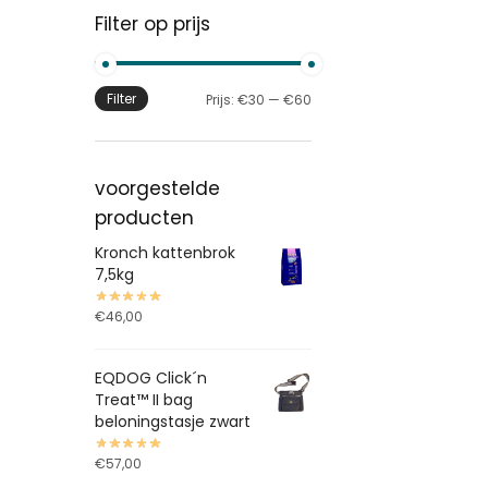
Filter op prijs
Filter
Prijs:
€30
—
€60
voorgestelde
producten
Kronch kattenbrok
7,5kg
€
46,00
EQDOG Click´n
Treat™ II bag
beloningstasje zwart
€
57,00