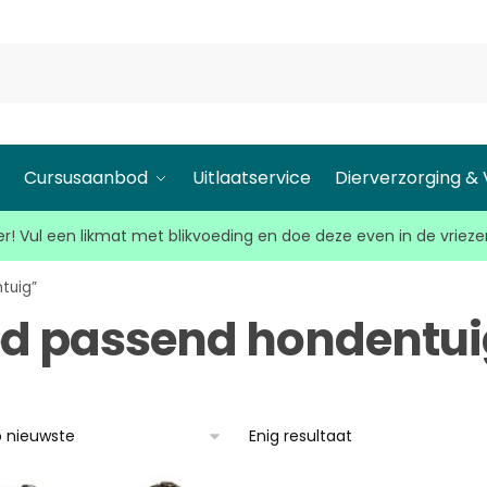
l
Cursusaanbod
Uitlaatservice
Dierverzorging &
r! Vul een likmat met blikvoeding en doe deze even in de vrieze
tuig”
d passend hondentui
Enig resultaat