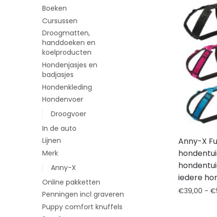
Boeken
Cursussen
Droogmatten,
handdoeken en
koelproducten
Hondenjasjes en
badjasjes
Hondenkleding
Hondenvoer
Droogvoer
In de auto
Anny-X Fu
Lijnen
hondentui
Merk
hondentui
Anny-X
iedere ho
Online pakketten
€
39,00
-
€
Penningen incl graveren
Puppy comfort knuffels