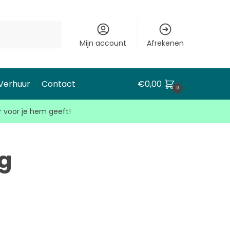
Mijn account
Afrekenen
 Verhuur
Contact
€
0,00
0
r voor je hem geeft!
g