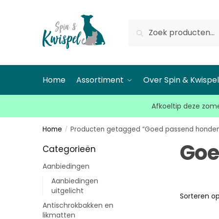
Zoeken
Home
Assortiment
Over Spin & Kwispe
Afkoeltip deze zome
Home
Producten getagged “Goed passend honden
/
Goe
Categorieën
Aanbiedingen
Aanbiedingen
uitgelicht
Antischrokbakken en
likmatten