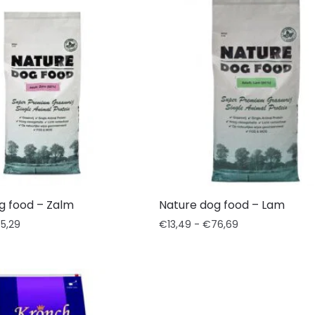
g food – Zalm
Nature dog food – Lam
5,29
€
13,49
-
€
76,69