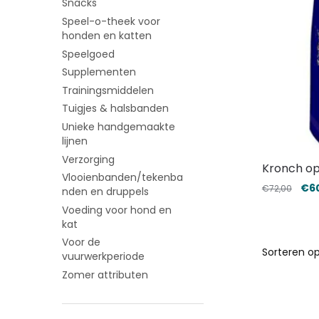
Snacks
Speel-o-theek voor
honden en katten
Speelgoed
Supplementen
Trainingsmiddelen
Tuigjes & halsbanden
Unieke handgemaakte
lijnen
Verzorging
Kronch op
Vlooienbanden/tekenba
€
6
€
72,00
nden en druppels
Voeding voor hond en
kat
Voor de
vuurwerkperiode
Zomer attributen