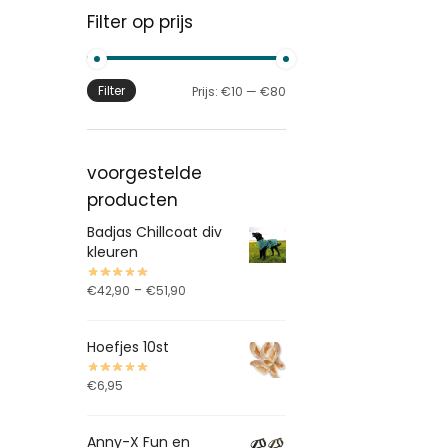
Filter op prijs
Filter
Prijs:
€10
—
€80
voorgestelde
producten
Badjas Chillcoat div
kleuren
-
€
42,90
€
51,90
Hoefjes 10st
€
6,95
Anny-X Fun en