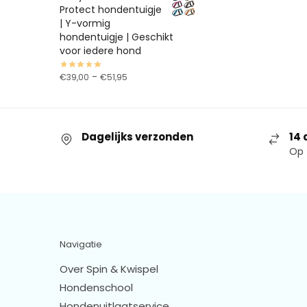
Protect hondentuigje
| Y-vormig
hondentuigje | Geschikt
voor iedere hond
-
€
39,00
€
51,95
Dagelijks verzonden
14 
Op 
Navigatie
Over Spin & Kwispel
Hondenschool
Hondenuitlaatservice