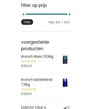
Filter op prijs
Filter
Prijs:
€0
—
€10
voorgestelde
producten
Kronch Basic 13,5kg
€
65,00
Kronch kattenbrok
7,5kg
€
46,00
EQDOG Click´n