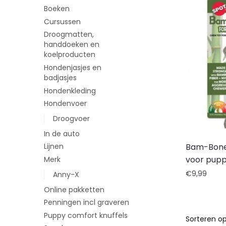
Boeken
Cursussen
Droogmatten,
handdoeken en
koelproducten
Hondenjasjes en
badjasjes
Hondenkleding
Hondenvoer
Droogvoer
In de auto
Bam-Bones
Lijnen
voor pupp
Merk
€
9,99
Anny-X
Online pakketten
Penningen incl graveren
Puppy comfort knuffels