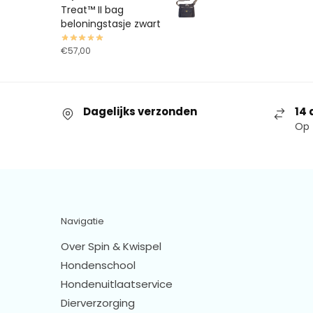
Treat™ II bag
beloningstasje zwart
€
57,00
Dagelijks verzonden
14 
Op 
Navigatie
Over Spin & Kwispel
Hondenschool
Hondenuitlaatservice
Dierverzorging