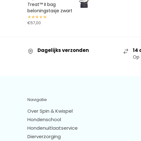
Treat™ II bag
beloningstasje zwart
€
57,00
Dagelijks verzonden
14 
Op 
Navigatie
Over Spin & Kwispel
Hondenschool
Hondenuitlaatservice
Dierverzorging