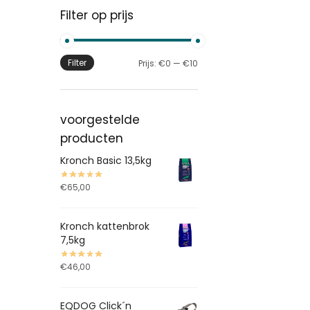
Filter op prijs
Filter
Prijs:
€0
—
€10
voorgestelde
producten
Kronch Basic 13,5kg
€
65,00
Kronch kattenbrok
7,5kg
€
46,00
EQDOG Click´n