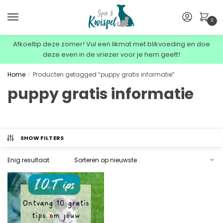
0
Afkoeltip deze zomer! Vul een likmat met blikvoeding en doe
deze even in de vriezer voor je hem geeft!
Home
Producten getagged “puppy gratis informatie”
/
puppy gratis informatie
SHOW FILTERS
Enig resultaat