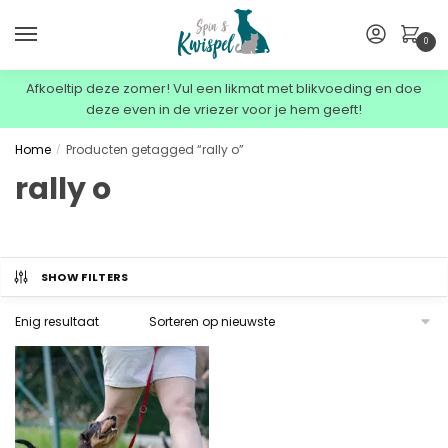
0
Afkoeltip deze zomer! Vul een likmat met blikvoeding en doe
deze even in de vriezer voor je hem geeft!
Home
Producten getagged “rally o”
/
rally o
SHOW FILTERS
Enig resultaat