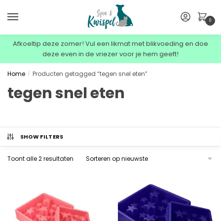
0
Afkoeltip deze zomer! Vul een likmat met blikvoeding en doe
deze even in de vriezer voor je hem geeft!
Home
Producten getagged “tegen snel eten”
/
tegen snel eten
SHOW FILTERS
Toont alle 2 resultaten