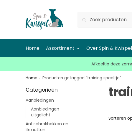
Zoeken
Home
Assortiment
Over Spin & Kwispe
Afkoeltip deze zome
Home
Producten getagged “training speeltje”
/
trai
Categorieën
Aanbiedingen
Aanbiedingen
uitgelicht
Antischrokbakken en
likmatten