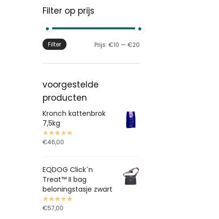
Filter op prijs
Filter
Prijs:
€10
—
€20
voorgestelde
producten
Kronch kattenbrok
7,5kg
€
46,00
EQDOG Click´n
Treat™ II bag
beloningstasje zwart
€
57,00