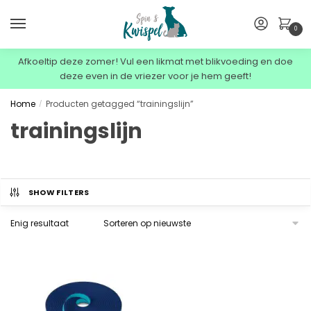
0
Afkoeltip deze zomer! Vul een likmat met blikvoeding en doe
deze even in de vriezer voor je hem geeft!
Home
Producten getagged “trainingslijn”
/
trainingslijn
SHOW FILTERS
Enig resultaat