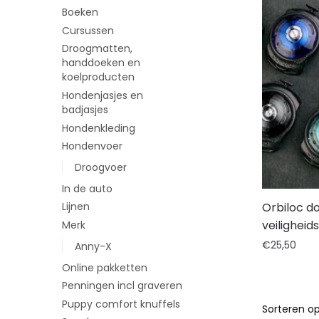
Boeken
Cursussen
Droogmatten,
handdoeken en
koelproducten
Hondenjasjes en
badjasjes
Hondenkleding
Hondenvoer
Droogvoer
In de auto
Orbiloc do
Lijnen
veiligheid
Merk
€
25,50
Anny-X
Online pakketten
Penningen incl graveren
Puppy comfort knuffels