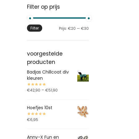
Filter op prijs
Filter
Prijs:
€20
—
€30
voorgestelde
producten
Badjas Chillcoat div
kleuren
-
€
42,90
€
51,90
Hoefjes 10st
€
6,95
Anny-X Fun en