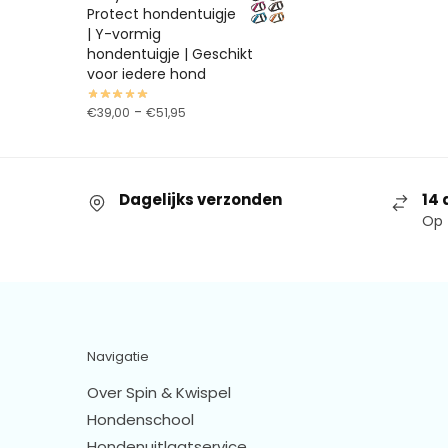
Protect hondentuigje
| Y-vormig
hondentuigje | Geschikt
voor iedere hond
-
€
39,00
€
51,95
Dagelijks verzonden
14 
Op 
Navigatie
Over Spin & Kwispel
Hondenschool
Hondenuitlaatservice