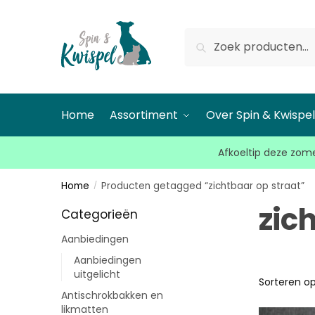
Zoeken
Home
Assortiment
Over Spin & Kwispe
Afkoeltip deze zome
Home
Producten getagged “zichtbaar op straat”
/
zic
Categorieën
Aanbiedingen
Aanbiedingen
uitgelicht
Antischrokbakken en
likmatten