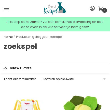
0
Afkoeltip deze zomer! Vul een likmat met blikvoeding en doe
deze even in de vriezer voor je hem geeft!
Home
Producten getagged “zoekspel”
/
zoekspel
SHOW FILTERS
Toont alle 2 resultaten