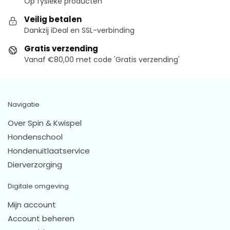
Op fysieke producten
Veilig betalen
Dankzij iDeal en SSL-verbinding
Gratis verzending
Vanaf €80,00 met code 'Gratis verzending'
Navigatie
Over Spin & Kwispel
Hondenschool
Hondenuitlaatservice
Dierverzorging
Digitale omgeving
Mijn account
Account beheren