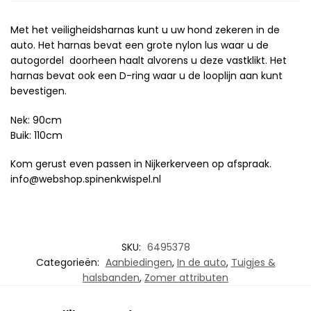
Met het veiligheidsharnas kunt u uw hond zekeren in de
auto. Het harnas bevat een grote nylon lus waar u de
autogordel doorheen haalt alvorens u deze vastklikt. Het
harnas bevat ook een D-ring waar u de looplijn aan kunt
bevestigen.
Nek: 90cm
Buik: 110cm
Kom gerust even passen in Nijkerkerveen op afspraak.
info@webshop.spinenkwispel.nl
SKU:
6495378
Categorieën:
Aanbiedingen
,
In de auto
,
Tuigjes &
halsbanden
,
Zomer attributen