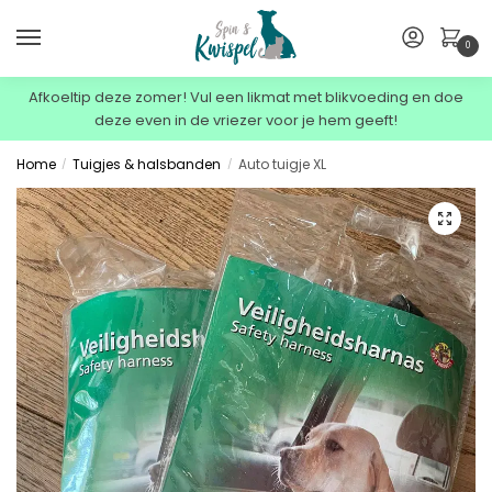
0
Afkoeltip deze zomer! Vul een likmat met blikvoeding en doe
deze even in de vriezer voor je hem geeft!
Home
Tuigjes & halsbanden
Auto tuigje XL
/
/