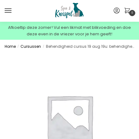
0
Afkoeltip deze zomer! Vul een likmat met blikvoeding en doe
deze even in de vriezer voor je hem geeft!
Home
Cursussen
Behendigheid cursus 19 aug 19u: behendigheid 19 aug 19u
/
/