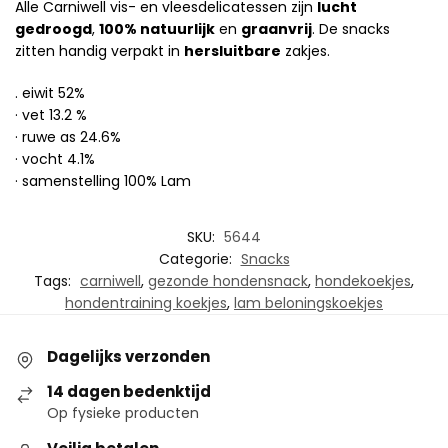
Alle Carniwell vis- en vleesdelicatessen zijn
lucht
gedroogd
,
100% natuurlijk
en
graanvrij
. De snacks
zitten handig verpakt in
hersluitbare
zakjes.
. eiwit 52%
· vet 13.2 %
· ruwe as 24.6%
· vocht 4.1%
· samenstelling 100% Lam
SKU:
5644
Categorie:
Snacks
Tags:
carniwell
,
gezonde hondensnack
,
hondekoekjes
,
hondentraining koekjes
,
lam beloningskoekjes
Dagelijks verzonden
14 dagen bedenktijd
Op fysieke producten