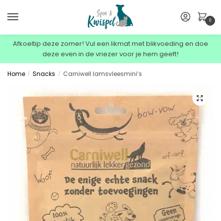
0
Afkoeltip deze zomer! Vul een likmat met blikvoeding en doe
deze even in de vriezer voor je hem geeft!
Home
Snacks
Carniwell lamsvleesmini’s
/
/