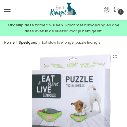
0
Afkoeltip deze zomer! Vul een likmat met blikvoeding en doe
deze even in de vriezer voor je hem geeft!
Home
Speelgoed
Eat slow live longer puzzle triangle
/
/