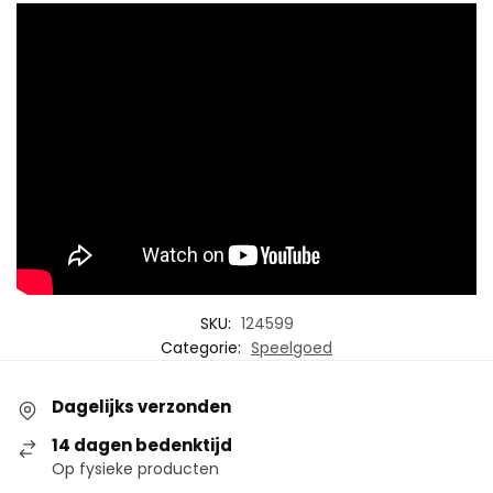
SKU:
124599
Categorie:
Speelgoed
Dagelijks verzonden
14 dagen bedenktijd
Op fysieke producten