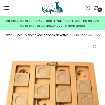
0
Afkoeltip deze zomer! Vul een likmat met blikvoeding en doe
deze even in de vriezer voor je hem geeft!
Home
Speel-o-theek voor honden en katten
Huur Dogbrick + borg 1 week
/
/