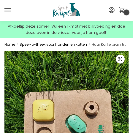
0
Afkoeltip deze zomer! Vul een likmat met blikvoeding en doe
deze even in de vriezer voor je hem geeft!
Home
Speel-o-theek voor honden en katten
Huur Karlie brain train boney puzzel + borg 1 week
/
/