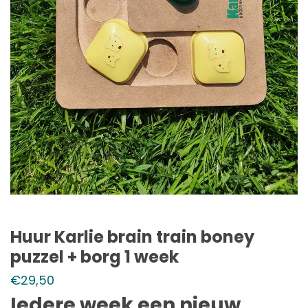
Huur Karlie brain train boney
puzzel + borg 1 week
€
29,50
Iedere week een nieuw