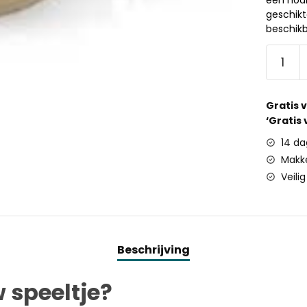
geschik
beschikb
Gratis 
‘Gratis
14 da
Makke
Veili
Beschrijving
 speeltje?