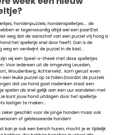
ere week een nieuw
ltje?
rkjes, hondenpuzzels, hondenspelletjes…. de
hebben er tegenwoordig altijd wel een paar!Dat
et weg dat de aanschaf van een puzzel vrij hoog is
 hond het spelletje snel door heeft. Dan is de
g weg en verdwijnt de puzzel in de kast…
ijn wij een Speel-o-theek met deze spelletjes
. Voor iedereen uit de omgeving Leusden,
ort, Woudenberg, Achterveld… kom gerust even
 een leuke puzzel op te halen.Doordat de puzzels
zorgen dat uw hond gaat nadenken staat een
tje spelen als snel gelijk aan een uur wandelen met
Je kunt jouw hond uitdagen door het spelletje
ets lastiger te maken…
us zeker geschikt voor de jonge honden maar ook
senioren of geblesseerde honden!
t kan je ook een bench huren, mocht je er tijdelijk
g hebben. We hebben benches in vrijwel alle