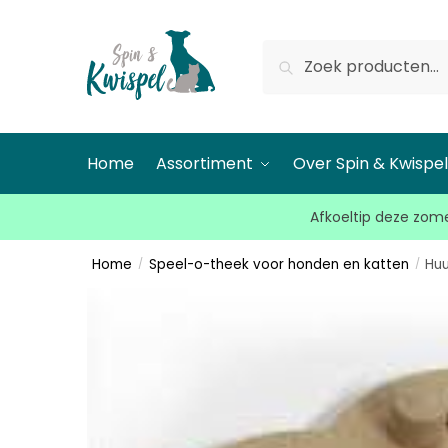
Zoeken
Home
Assortiment
Over Spin & Kwispe
Afkoeltip deze zome
Home
Speel-o-theek voor honden en katten
Huu
/
/