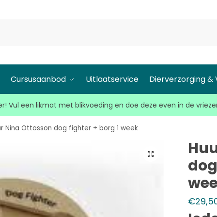
l
Cursusaanbod
Uitlaatservice
Dierverzorging &
r! Vul een likmat met blikvoeding en doe deze even in de vrieze
r Nina Ottosson dog fighter + borg 1 week
Huu
dog 
we
€
29,5