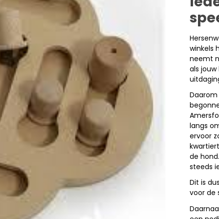
Ied
spee
Hersenwe
winkels 
neemt ni
als jouw
uitdagin
Daarom z
begonnen
Amersfo
langs om
ervoor 
kwartier
de hond.
steeds i
Dit is d
voor de 
Daarnaas
een nodi