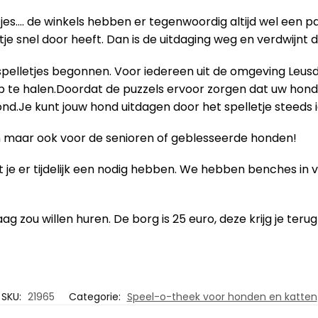
jes…. de winkels hebben er tegenwoordig altijd wel een 
etje snel door heeft. Dan is de uitdaging weg en verdwijnt 
spelletjes begonnen. Voor iedereen uit de omgeving Leu
p te halen.Doordat de puzzels ervoor zorgen dat uw hond
ond.Je kunt jouw hond uitdagen door het spelletje steeds 
en maar ook voor de senioren of geblesseerde honden!
je er tijdelijk een nodig hebben. We hebben benches in 
ag zou willen huren. De borg is 25 euro, deze krijg je ter
SKU:
21965
Categorie:
Speel-o-theek voor honden en katten