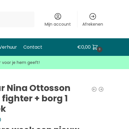
Mijn account
Afrekenen
 Verhuur
Contact
€
0,00
0
r voor je hem geeft!
r Nina Ottosson
fighter + borg 1
ek
0