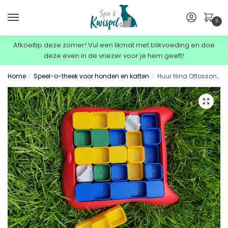
0
Afkoeltip deze zomer! Vul een likmat met blikvoeding en doe
deze even in de vriezer voor je hem geeft!
Home
Speel-o-theek voor honden en katten
Huur Nina Ottosson miracle puzzle+ borg 1 week
/
/