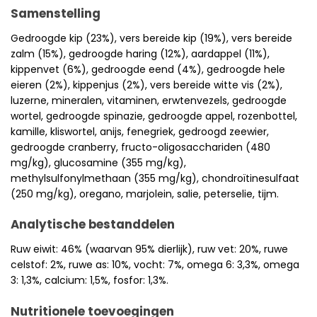
Samenstelling
Gedroogde kip (23%), vers bereide kip (19%), vers bereide
zalm (15%), gedroogde haring (12%), aardappel (11%),
kippenvet (6%), gedroogde eend (4%), gedroogde hele
eieren (2%), kippenjus (2%), vers bereide witte vis (2%),
luzerne, mineralen, vitaminen, erwtenvezels, gedroogde
wortel, gedroogde spinazie, gedroogde appel, rozenbottel,
kamille, kliswortel, anijs, fenegriek, gedroogd zeewier,
gedroogde cranberry, fructo-oligosacchariden (480
mg/kg), glucosamine (355 mg/kg),
methylsulfonylmethaan (355 mg/kg), chondroïtinesulfaat
(250 mg/kg), oregano, marjolein, salie, peterselie, tijm.
Analytische bestanddelen
Ruw eiwit: 46% (waarvan 95% dierlijk), ruw vet: 20%, ruwe
celstof: 2%, ruwe as: 10%, vocht: 7%, omega 6: 3,3%, omega
3: 1,3%, calcium: 1,5%, fosfor: 1,3%.
Nutritionele toevoegingen