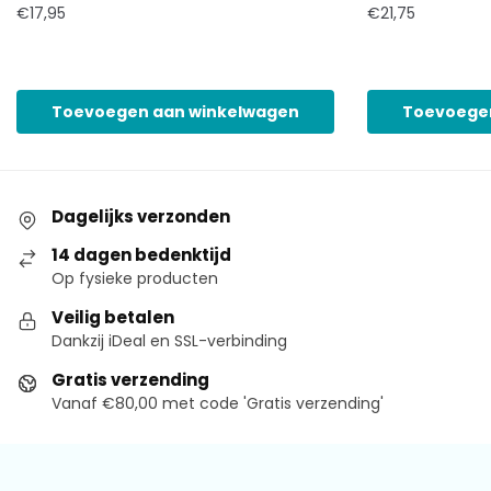
€
17,95
€
21,75
Toevoegen aan winkelwagen
Toevoege
Dagelijks verzonden
14 dagen bedenktijd
Op fysieke producten
Veilig betalen
Dankzij iDeal en SSL-verbinding
Gratis verzending
Vanaf €80,00 met code 'Gratis verzending'