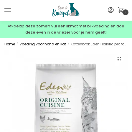
0
Afkoeltip deze zomer! Vul een likmat met blikvoeding en doe
deze even in de vriezer voor je hem geeft!
Home
Voeding voor hond en kat
Kattenbrok Eden Holistic pet foods – Original Cuisine 4kg
/
/