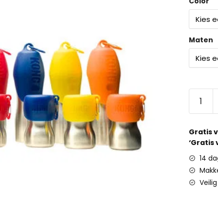
Color
Maten
Gratis 
‘Gratis
14 da
Makke
Veili