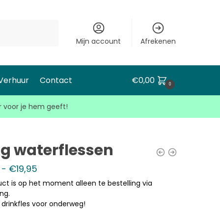
Mijn account
Afrekenen
 Verhuur
Contact
€
0,00
0
r voor je hem geeft!
g waterflessen
-
€
19,95
uct is op het moment alleen te bestelling via
ng.
e drinkfles voor onderweg!