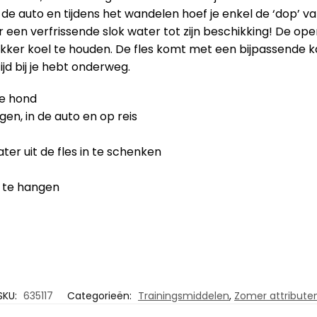
 de auto en tijdens het wandelen hoef je enkel de ‘dop’ va
er een verfrissende slok water tot zijn beschikking! De open
lekker koel te houden. De fles komt met een bijpassende k
jd bij je hebt onderweg.
de hond
n, in de auto en op reis
ater uit de fles in te schenken
s te hangen
SKU:
635117
Categorieën:
Trainingsmiddelen
,
Zomer attribute