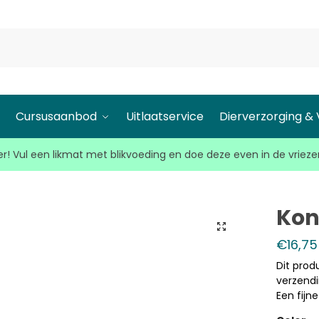
l
Cursusaanbod
Uitlaatservice
Dierverzorging &
r! Vul een likmat met blikvoeding en doe deze even in de vrieze
Kon
€
16,75
Dit prod
verzendi
Een fijn