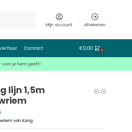
Mijn account
Afrekenen
 Verhuur
Contact
€
0,00
0
r voor je hem geeft!
g lijn 1,5m
wriem
5
uwriem van Kong