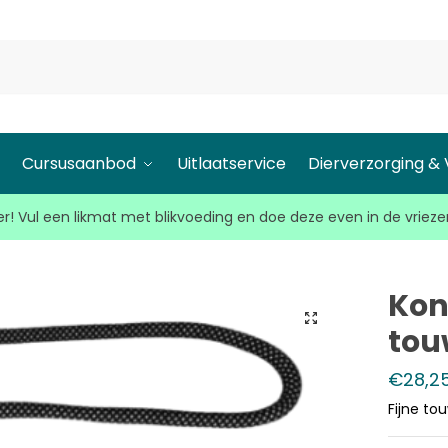
l
Cursusaanbod
Uitlaatservice
Dierverzorging &
r! Vul een likmat met blikvoeding en doe deze even in de vrieze
Kon
tou
€
28,2
Fijne to