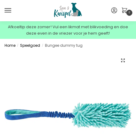
0
Afkoeltip deze zomer! Vul een likmat met blikvoeding en doe
deze even in de vriezer voor je hem geeft!
Home
Speelgoed
Bungee dummy tug
/
/