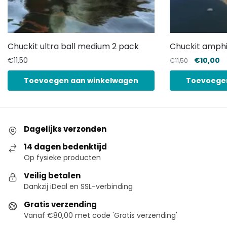
Chuckit ultra ball medium 2 pack
Chuckit amphi
€
11,50
€
10,00
€
11,50
Toevoegen aan winkelwagen
Toevoege
Dagelijks verzonden
14 dagen bedenktijd
Op fysieke producten
Veilig betalen
Dankzij iDeal en SSL-verbinding
Gratis verzending
Vanaf €80,00 met code 'Gratis verzending'