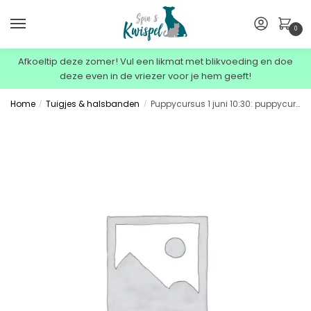
0
Afkoeltip deze zomer! Vul een likmat met blikvoeding en doe
deze even in de vriezer voor je hem geeft!
Home
Tuigjes & halsbanden
Puppycursus 1 juni 10:30: puppycursus 1 juni
/
/