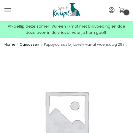
0
Afkoeltip deze zomer! Vul een likmat met blikvoeding en doe
deze even in de vriezer voor je hem geeft!
Home
Cursussen
Puppycursus bij Lovely vanaf woensdag 29 nov 19:00: puppycursus 29 nov 29u Lovely
/
/