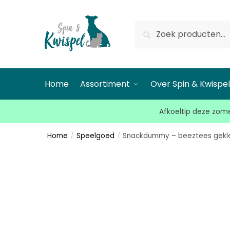
Zoeken
Home
Assortiment
Over Spin & Kwispe
Afkoeltip deze zome
Home
Speelgoed
Snackdummy – beeztees gekl
/
/