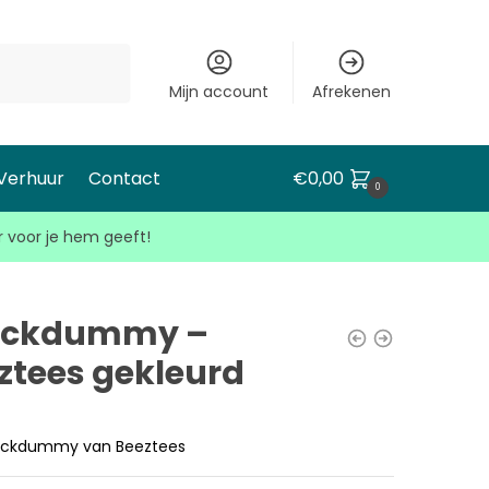
Mijn account
Afrekenen
 Verhuur
Contact
€
0,00
0
r voor je hem geeft!
ackdummy –
ztees gekleurd
nackdummy van Beeztees