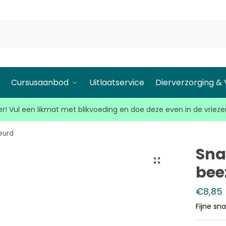
l
Cursusaanbod
Uitlaatservice
Dierverzorging &
r! Vul een likmat met blikvoeding en doe deze even in de vrieze
eurd
Sn
bee
€
8,85
Fijne s