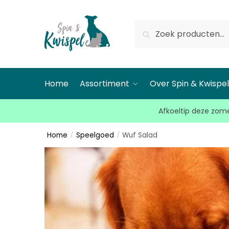
Zoeken
Home
Assortiment
Over Spin & Kwispe
Afkoeltip deze zome
Home
Speelgoed
Wuf Salad
/
/