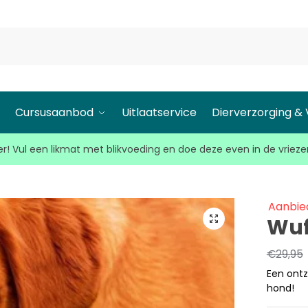
l
Cursusaanbod
Uitlaatservice
Dierverzorging &
r! Vul een likmat met blikvoeding en doe deze even in de vrieze
Aanbie
Wuf
€
29,95
Een ontz
hond!