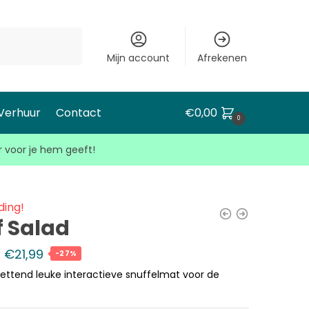
Mijn account
Afrekenen
 Verhuur
Contact
€
0,00
0
r voor je hem geeft!
ding!
 Salad
€
21,99
-27%
ettend leuke interactieve snuffelmat voor de