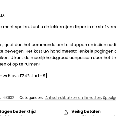
AD.
 moet spelen, kunt u de lekkernijen dieper in de stof ver
 geef dan het commando om te stoppen en indien nodig ee
te bewegen. Het kost uw hond meestal enkele pogingen om t
n. U kunt de moeilijkheidsgraad aanpassen door het tre
en of op te ruimen!
=wr5IpvsiTZ4?start=8]
:
63932
Categorieën:
Antischrokbakken en likmatten
,
Speelg
dagen bedenktijd
Veilig betalen