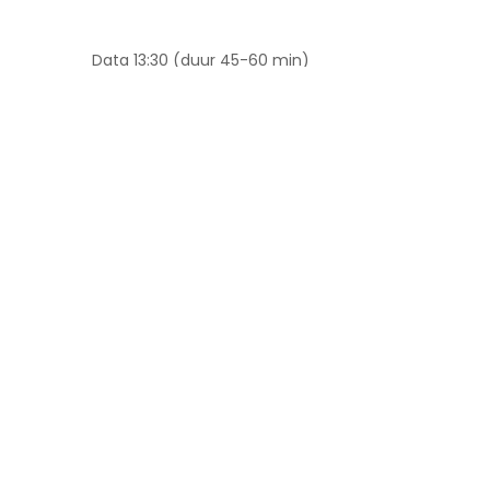
Data 13:30 (duur 45-60 min)
23 feb
16 mrt
23 mrt
6 apr
Locatie: Hondenschool Sammie, Kon.
Wilhelminaweg 271, 3737 BA Groenekan
Opgeven kan via:
https://webshop.spinenkwispel.nl/conta
ct/inschrijven-hondenschool/
Kosten: 195,- per hond