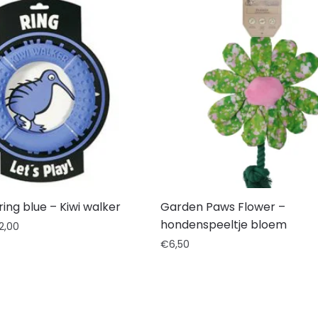
 ring blue – Kiwi walker
Garden Paws Flower –
hondenspeeltje bloem
12,00
€
6,50