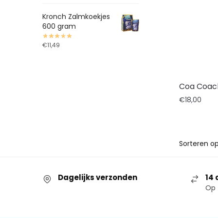
Kronch Zalmkoekjes
600 gram
€
11,49
Coa Coach
€
18,00
Dagelijks verzonden
14 
Op 