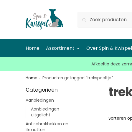
Zoeken
Home
Assortiment
Over Spin & Kwispe
Afkoeltip deze zome
Home
Producten getagged “trekspeeltje”
/
tre
Categorieën
Aanbiedingen
Aanbiedingen
uitgelicht
Antischrokbakken en
likmatten