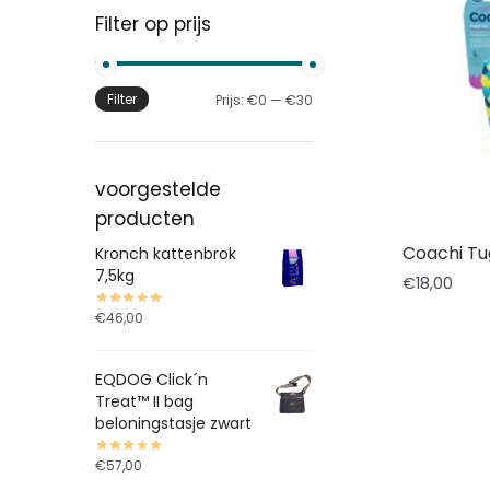
Filter op prijs
Filter
Prijs:
€0
—
€30
voorgestelde
producten
Coachi Tug
Kronch kattenbrok
7,5kg
€
18,00
€
46,00
EQDOG Click´n
Treat™ II bag
beloningstasje zwart
€
57,00