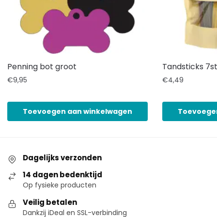
Penning bot groot
Tandsticks 7st
€
9,95
€
4,49
Toevoegen aan winkelwagen
Toevoege
Dagelijks verzonden
14 dagen bedenktijd
Op fysieke producten
Veilig betalen
Dankzij iDeal en SSL-verbinding