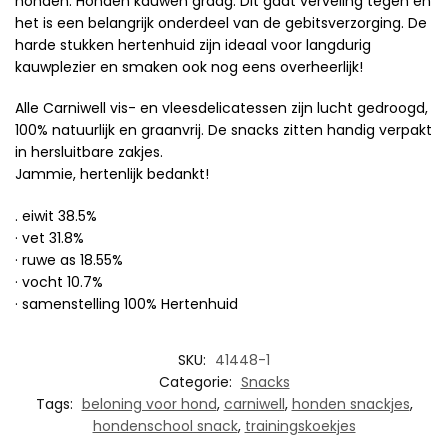
honden. Honden kauwen graag. Dit gaat verveling tegen én
het is een belangrijk onderdeel van de gebitsverzorging. De
harde stukken hertenhuid zijn ideaal voor langdurig
kauwplezier en smaken ook nog eens overheerlijk!
Alle Carniwell vis- en vleesdelicatessen zijn lucht gedroogd,
100% natuurlijk en graanvrij. De snacks zitten handig verpakt
in hersluitbare zakjes.
Jammie, hertenlijk bedankt!
. eiwit 38.5%
· vet 31.8%
· ruwe as 18.55%
· vocht 10.7%
· samenstelling 100% Hertenhuid
SKU:
41448-1
Categorie:
Snacks
Tags:
beloning voor hond
,
carniwell
,
honden snackjes
,
hondenschool snack
,
trainingskoekjes