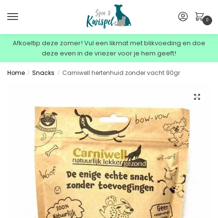
0
Afkoeltip deze zomer! Vul een likmat met blikvoeding en doe
deze even in de vriezer voor je hem geeft!
Home
Snacks
Carniwell hertenhuid zonder vacht 90gr
/
/