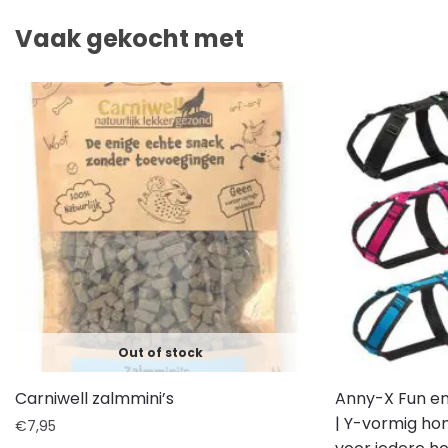
Vaak gekocht met
Out of stock
Carniwell zalmmini’s
Anny-X Fun en
| Y-vormig hon
€
7,95