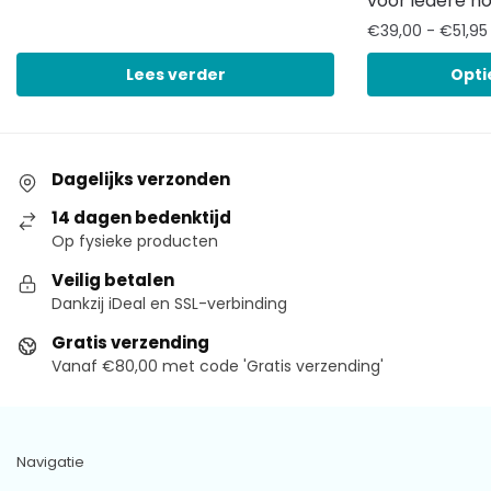
voor iedere h
€
39,00
-
€
51,95
Lees verder
Opti
Dagelijks verzonden
14 dagen bedenktijd
Op fysieke producten
Veilig betalen
Dankzij iDeal en SSL-verbinding
Gratis verzending
Vanaf €80,00 met code 'Gratis verzending'
Navigatie