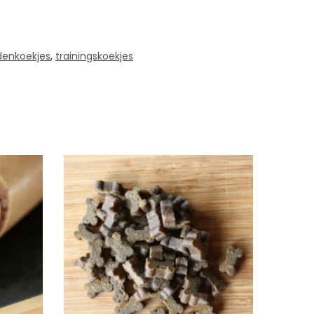
denkoekjes
,
trainingskoekjes