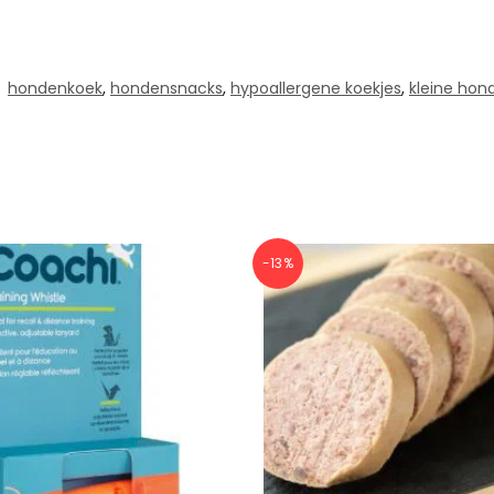
:
hondenkoek
,
hondensnacks
,
hypoallergene koekjes
,
kleine hon
-13%