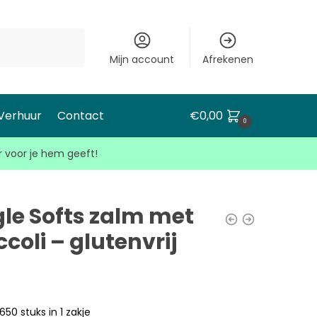
Mijn account
Afrekenen
 Verhuur
Contact
€
0,00
0
r voor je hem geeft!
gle Softs zalm met
coli – glutenvrij
650 stuks in 1 zakje