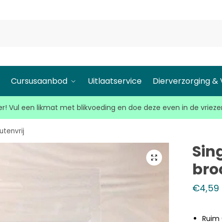
l
Cursusaanbod
Uitlaatservice
Dierverzorging &
r! Vul een likmat met blikvoeding en doe deze even in de vrieze
utenvrij
Sin
broc
€
4,59
Ruim 