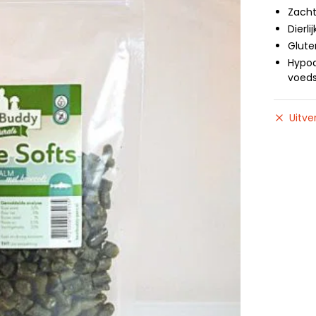
Zacht
Dierli
Gluten
Hypoa
voeds
Uitve