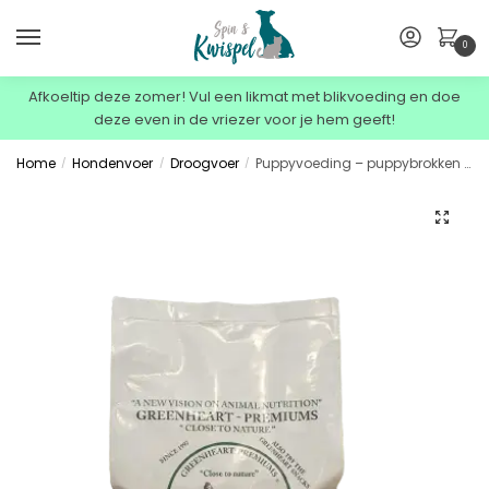
0
Afkoeltip deze zomer! Vul een likmat met blikvoeding en doe
deze even in de vriezer voor je hem geeft!
Home
Hondenvoer
Droogvoer
Puppyvoeding – puppybrokken Greenheart Premiums Puppy All Breeds 3 kg
/
/
/