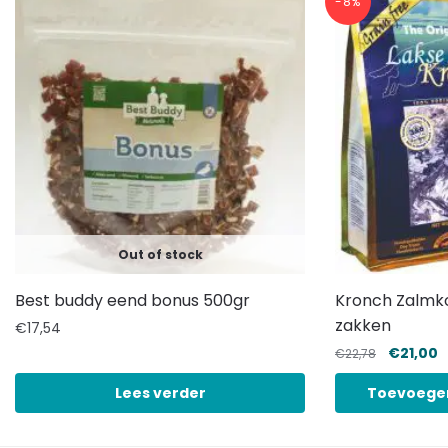
-8%
Out of stock
Best buddy eend bonus 500gr
Kronch Zalmk
zakken
€
17,54
€
21,00
€
22,78
Lees verder
Toevoege