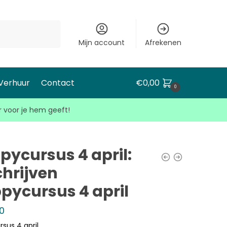
Mijn account
Afrekenen
 Verhuur
Contact
€
0,00
0
r voor je hem geeft!
pycursus 4 april:
chrijven
pycursus 4 april
0
sus 4 april