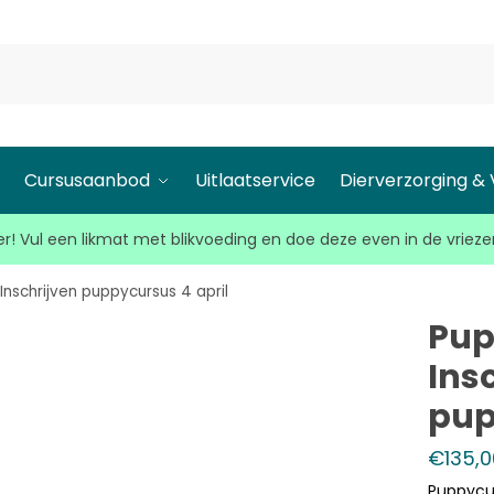
l
Cursusaanbod
Uitlaatservice
Dierverzorging &
r! Vul een likmat met blikvoeding en doe deze even in de vrieze
 Inschrijven puppycursus 4 april
Pup
Ins
pup
€
135,0
Puppycur