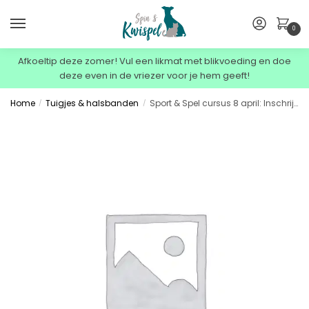
0
Afkoeltip deze zomer! Vul een likmat met blikvoeding en doe
deze even in de vriezer voor je hem geeft!
Home
Tuigjes & halsbanden
Sport & Spel cursus 8 april: Inschrijven Sport & Spel cursus 8 april
/
/