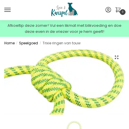
0
Afkoeltip deze zomer! Vul een likmat met blikvoeding en doe
deze even in de vriezer voor je hem geeft!
Home
Speelgoed
Trixie ringen van touw
/
/