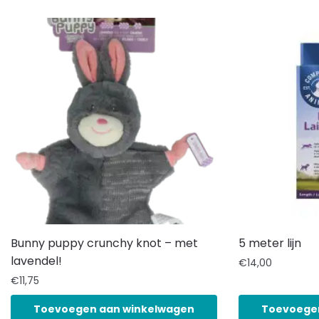
Bunny puppy crunchy knot – met
5 meter lijn
lavendel!
€
14,00
€
11,75
Toevoegen aan winkelwagen
Toevoege