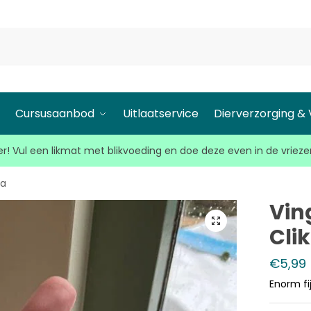
l
Cursusaanbod
Uitlaatservice
Dierverzorging &
r! Vul een likmat met blikvoeding en doe deze even in de vrieze
ka
Ving
Cli
€
5,99
Enorm fi