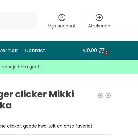
Mijn account
Afrekenen
 Verhuur
Contact
€
0,00
0
r voor je hem geeft!
er clicker Mikki
kka
jne clicker, goede kwaliteit en onze favoriet!