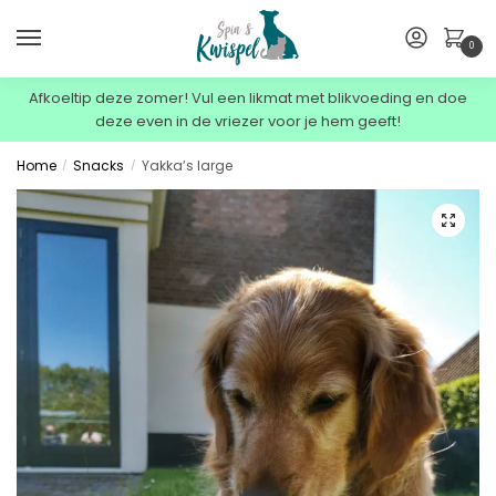
0
Afkoeltip deze zomer! Vul een likmat met blikvoeding en doe
deze even in de vriezer voor je hem geeft!
Home
Snacks
Yakka’s large
/
/