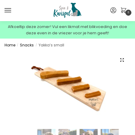
0
Afkoeltip deze zomer! Vul een likmat met blikvoeding en doe
deze even in de vriezer voor je hem geeft!
Home
Snacks
Yakka’s small
/
/